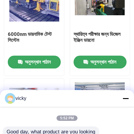
কারখানা ভ্রমণ
6000nm ডায়নামিক টেস্ট
স্থায়িত্ব পরীক্ষার জন্য ডিজেল
গুণগত মান নিয়ন্ত্রণ
সিস্টেম
ইঞ্জিন ডায়নো
যোগাযোগ করুন
অনুসন্ধান পাঠান
অনুসন্ধান পাঠান
খবর
মামলা
vicky
টর্ক ডায়নামিটার
5:52 PM
হাই স্পিড ডায়নামিটার
Good day, what product are you looking 