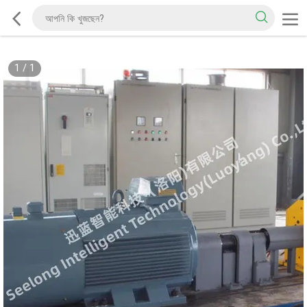
1
/
1