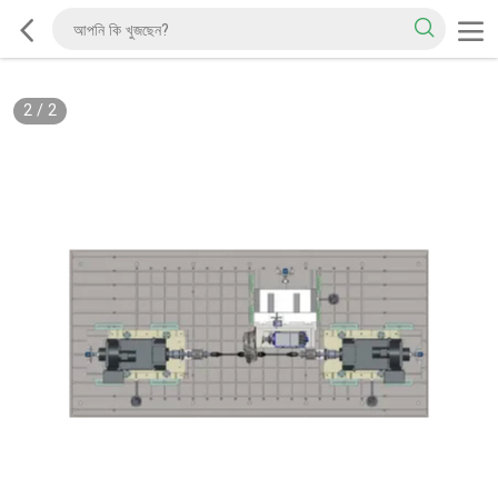
2
/
2