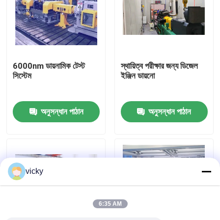
কারখানা ভ্রমণ
গুণগত মান নিয়ন্ত্রণ
6000nm ডায়নামিক টেস্ট
স্থায়িত্ব পরীক্ষার জন্য ডিজেল
সিস্টেম
ইঞ্জিন ডায়নো
যোগাযোগ করুন
অনুসন্ধান পাঠান
অনুসন্ধান পাঠান
খবর
মামলা
vicky
টর্ক ডায়নামিটার
6:35 AM
হাই স্পিড ডায়নামিটার