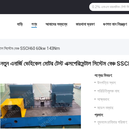
বাড়ি
পণ্য
আমাদের সম্বন্ধে
কারখানা ভ্রমণ
গুণগত মান নিয়ন্ত্রণ
রিমেন্টাল সিস্টেম বেঞ্চ SSCH60 60kw 143Nm
নতুন এনার্জি ভেহিকেল মোটর টেস্ট এক্সপেরিমেন্টাল সিস্টেম ব
পণ্যের বিবরণ:
উৎপত্তি স্থল:
পরিচিতিমুলক নাম:
সাক্ষ্যদান:
মডেল নম্বার:
প্রদান:
ন্যূনতম চাহিদার পরিমাণ: