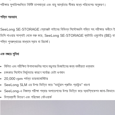
পরীক্ষার সুপারিশগুলিতে নির্দিষ্ট তাপমাত্রা এবং বায়ু আর্দ্রতার সীমার মধ্যে পরিবেশের অনুকরণ।
শক্তি সরবরাহ
SeeLong SE-STORAGE প্রোডাক্ট লাইনের বিভিন্ন সিস্টেমগুলি শক্তি সহ পরীক্ষার অধীনে ইউ
ডিসি পাওয়ার সাপ্লাই থেকে শুরু করে, SeeLong SE-STORAGE ব্যাটারি এমুলেটর (BE) বাস্ত
শক্তি পুনরুদ্ধারের মাধ্যমে স্রাব বা রিচার্জ।
এক নজরে সুবিধা
মিলিত এবং পরীক্ষিত উপাদানগুলির সাথে মডুলার ডিজাইনের জন্য নমনীয়তা ধন্যবাদ
চমৎকার সিস্টেম নির্ভুলতার কারণে সর্বোচ্চ ডেটা গুণমান
20,000 rpm পর্যন্ত ডায়নামোমিটার
SeeLong SLM এর উপর ভিত্তি করে "ভার্চুয়াল প্রুভিং গ্রাউন্ড" ধারণা
SeeLong-এ নিজস্ব পরীক্ষা শয্যার অপারেশনের উপর ভিত্তি করে অ্যাপ্লিকেশন জানা-কিভাবে
বিশ্বব্যাপী বিতরণ এবং পরিষেবা নেটওয়ার্ক