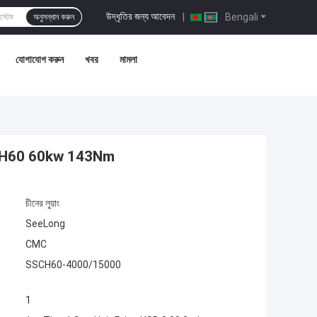
উদ্ধৃতির জন্য আবেদন
|
Bengali
অনুসন্ধান করুন
যোগাযোগ করুন
খবর
মামলা
েঞ্চ SSCH60 60kw 143Nm
চীনের লুয়াং
SeeLong
CMC
SSCH60-4000/15000
1