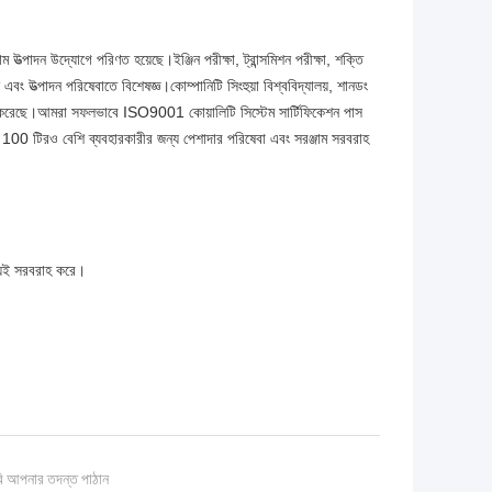
উত্পাদন উদ্যোগে পরিণত হয়েছে।ইঞ্জিন পরীক্ষা, ট্রান্সমিশন পরীক্ষা, শক্তি
়ন এবং উত্পাদন পরিষেবাতে বিশেষজ্ঞ।কোম্পানিটি সিংহুয়া বিশ্ববিদ্যালয়, শানডং
রতিষ্ঠা করেছে।আমরা সফলভাবে ISO9001 কোয়ালিটি সিস্টেম সার্টিফিকেশন পাস
 100 টিরও বেশি ব্যবহারকারীর জন্য পেশাদার পরিষেবা এবং সরঞ্জাম সরবরাহ
উভয়ই সরবরাহ করে।
ি আপনার তদন্ত পাঠান