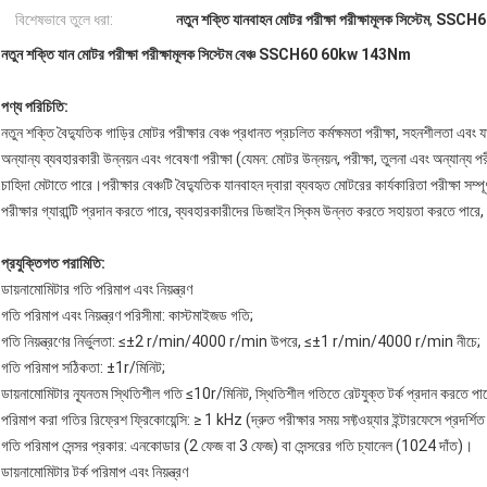
বিশেষভাবে তুলে ধরা:
নতুন শক্তি যানবাহন মোটর পরীক্ষা পরীক্ষামূলক সিস্টেম
,
SSCH60 মো
নতুন শক্তি যান মোটর পরীক্ষা পরীক্ষামূলক সিস্টেম বেঞ্চ SSCH60 60kw 143Nm
পণ্য পরিচিতি:
নতুন শক্তি বৈদ্যুতিক গাড়ির মোটর পরীক্ষার বেঞ্চ প্রধানত প্রচলিত কর্মক্ষমতা পরীক্ষা, সহনশীলতা এব
অন্যান্য ব্যবহারকারী উন্নয়ন এবং গবেষণা পরীক্ষা (যেমন: মোটর উন্নয়ন, পরীক্ষা, তুলনা এবং অন্যান্য পরী
চাহিদা মেটাতে পারে।পরীক্ষার বেঞ্চটি বৈদ্যুতিক যানবাহন দ্বারা ব্যবহৃত মোটরের কার্যকারিতা পরীক্ষা সম্পূ
পরীক্ষার গ্যারান্টি প্রদান করতে পারে, ব্যবহারকারীদের ডিজাইন স্কিম উন্নত করতে সহায়তা করতে পারে,
প্রযুক্তিগত পরামিতি:
ডায়নামোমিটার গতি পরিমাপ এবং নিয়ন্ত্রণ
গতি পরিমাপ এবং নিয়ন্ত্রণ পরিসীমা: কাস্টমাইজড গতি;
গতি নিয়ন্ত্রণের নির্ভুলতা: ≤±2 r/min/4000 r/min উপরে, ≤±1 r/min/4000 r/min নীচে;
গতি পরিমাপ সঠিকতা: ±1r/মিনিট;
ডায়নামোমিটার ন্যূনতম স্থিতিশীল গতি ≤10r/মিনিট, স্থিতিশীল গতিতে রেটযুক্ত টর্ক প্রদান করতে পার
পরিমাপ করা গতির রিফ্রেশ ফ্রিকোয়েন্সি: ≥ 1 kHz (দ্রুত পরীক্ষার সময় সফ্টওয়্যার ইন্টারফেসে প্রদর্শিত 
গতি পরিমাপ সেন্সর প্রকার: এনকোডার (2 ফেজ বা 3 ফেজ) বা সেন্সরের গতি চ্যানেল (1024 দাঁত)।
ডায়নামোমিটার টর্ক পরিমাপ এবং নিয়ন্ত্রণ