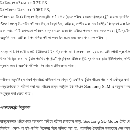
টর্ক নিয়ন্ত্রণ সঠিকতা: ≤± 0.2% FS
টর্ক পরিমাপ সঠিকতা: ≤± 0.05% FS;
পরিমাপ করা টর্কের রিফ্রেশ ফ্রিকোয়েন্সি: ≥ 1 kHz (দ্রুত পরীক্ষার সময় সফ্টওয়্যার ইন্টারফেসে প্রদর্শিত
SeeLong ই-মোটর পরীক্ষার বিছানা বৈদ্যুতিক, যান্ত্রিক, তাপীয় এবং শাব্দ বৈশিষ্ট্য বিশ্লেষণ এবং নির্ধ
এবং কোল্ড স্টার্ট কর্মক্ষমতা পরিমাপ বাস্তবসম্মত অবস্থার অধীনে প্রয়োগ করা যেতে পারে।ইন্টিগ্র
অনুমতি দেয়, তাই aII প্রাসঙ্গিক পরীক্ষা পদ্ধতির জন্য সময় এবং খরচ-দক্ষ পরীক্ষা।
সমস্ত পরিমাপ ডেটা একটি ইউনিফর্ম টাইম স্ট্যাম্পের সাথে সংরক্ষণ করা হয় এবং ডেটা পোস্ট প্র
উপর ভিত্তি করে "ভার্চুয়াল প্রুভিং গ্রাউন্ড" প্রযুক্তির ঐচ্ছিক ইন্টিগ্রেশন এছাড়াও ইন্টিগ্রেশন, অপ
প্রদান করে। এমনকি পরীক্ষার বিছানায় যাচাইকরণের কাজ।
পরীক্ষার নমুনাটি (সাধারণ প্যারামিটারাইজেশনের মাধ্যমে) একটি ভার্চুয়াল গাড়ির পরিবেশে একীভূত কর
পদ্ধতিগতভাবে পরীক্ষা করা হয়।গাড়ির মধ্যে কন্ট্রোল ইউনিটগুলি SeeLong SLM-এ অনুকরণ
সংযুক্ত করা যেতে পারে।
এনভায়রনমেন্ট সিমুলেশন
বাস্তবসম্মত পরিবেশগত অবস্থার অধীনে পরীক্ষা চালানোর জন্য, SeeLong SE-Motor টেস্ট বেডগুলি 
সিস্টেম (একক- বা দুই-সার্কিট সিস্টেম) দিয়ে সজ্জিত করা হয়, প্রাসঙ্গিক বৈদ্যুতিন সংকেতের মেরু 