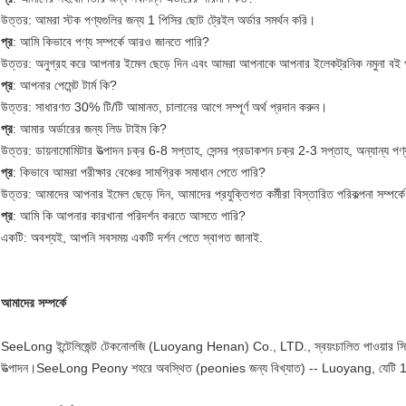
উত্তর: আমরা স্টক পণ্যগুলির জন্য 1 পিসির ছোট ট্রেইল অর্ডার সমর্থন করি।
প্র
: আমি কিভাবে পণ্য সম্পর্কে আরও জানতে পারি?
উত্তর: অনুগ্রহ করে আপনার ইমেল ছেড়ে দিন এবং আমরা আপনাকে আপনার ইলেকট্রনিক নমুনা বই 
প্র
: আপনার পেমেন্ট টার্ম কি?
উত্তর: সাধারণত 30% টি/টি আমানত, চালানের আগে সম্পূর্ণ অর্থ প্রদান করুন।
প্র
: আমার অর্ডারের জন্য লিড টাইম কি?
উত্তর: ডায়নামোমিটার উত্পাদন চক্র 6-8 সপ্তাহ, সেন্সর প্রডাকশন চক্র 2-3 সপ্তাহ, অন্যান্য 
প্র
: কিভাবে আমরা পরীক্ষার বেঞ্চের সামগ্রিক সমাধান পেতে পারি?
উত্তর: আমাদের আপনার ইমেল ছেড়ে দিন, আমাদের প্রযুক্তিগত কর্মীরা বিস্তারিত পরিকল্পনা সম্প
প্র
: আমি কি আপনার কারখানা পরিদর্শন করতে আসতে পারি?
একটি: অবশ্যই, আপনি সবসময় একটি দর্শন পেতে স্বাগত জানাই.
আমাদের সম্পর্কে
SeeLong ইন্টেলিজেন্ট টেকনোলজি (Luoyang Henan) Co., LTD., স্বয়ংচালিত পাওয়ার সিস্টেম প
উত্পাদন।SeeLong Peony শহরে অবস্থিত (peonies জন্য বিখ্যাত) -- Luoyang, যেটি 13ট