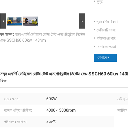
মূল্য:
প্যাকেজিং বিবরণ:
ডেলিভারি সময়:
বড় ইমেজ :
নতুন এনার্জি ভেহিকেল মোটর টেস্ট এক্সপেরিমেন্টাল সিস্টেম
পরিশোধের শর্ত:
বেঞ্চ SSCH60 60kw 143Nm
যোগানের ক্ষমতা:
যোগাযোগ
নতুন এনার্জি ভেহিকেল মোটর টেস্ট এক্সপেরিমেন্টাল সিস্টেম বেঞ্চ SSCH60 60kw 1
বিবরণ
হারের ক্ষমতা:
60KW
রেট ঘূর্
ধ্রুবক শক্তি পরিসীমা:
4000-15000rpm
সর্বাধি
পরিমাপের যথার্থতা:
০.০৫%