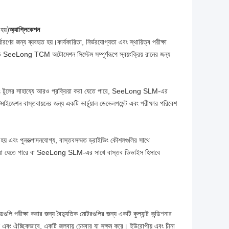
 হয়)
অ্যাপ্লিকেশন
ারণের জন্য ব্যবহৃত হয়।কার্যকারিতা, নির্ভরযোগ্যতা এবং স্থায়িত্ব পরীক্ষা
েটেড SeeLong TCM অটোমেশন সিস্টেম সম্পূর্ণরূপে স্বয়ংক্রিয় রানের জন্য
সেসিং টুলের সাহায্যে আরও প্রক্রিয়া করা যেতে পারে, SeeLong SLM-এর
্টিমাইজেশন বাস্তবায়নের জন্য একটি ভার্চুয়াল ডেভেলপমেন্ট এবং পরীক্ষার পরিবেশ
া হয় এবং পুনরুত্পাদনযোগ্য, বাস্তবসম্মত ড্রাইভিং কৌশলগুলির সাথে
 করা যেতে পারে বা SeeLong SLM-এর সাথে বাস্তব ডিভাইস হিসাবে
পরীক্ষা করার জন্য বৈদ্যুতিক মোটরগুলির জন্য একটি কুল্যান্ট কন্ডিশনার
বদল এবং ঐচ্ছিকভাবে, একটি জলবায়ু চেম্বার যা সক্ষম করে। ইউরোপীয় এবং চীনা