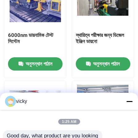
কারখানা ভ্রমণ
6000nm ডায়নামিক টেস্ট
স্থায়িত্ব পরীক্ষার জন্য ডিজেল
গুণগত মান নিয়ন্ত্রণ
সিস্টেম
ইঞ্জিন ডায়নো
যোগাযোগ করুন
অনুসন্ধান পাঠান
অনুসন্ধান পাঠান
খবর
মামলা
vicky
টর্ক ডায়নামিটার
1:25 AM
হাই স্পিড ডায়নামিটার
Good day, what product are you looking 