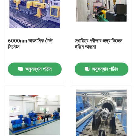
কারখানা ভ্রমণ
গুণগত মান নিয়ন্ত্রণ
6000nm ডায়নামিক টেস্ট
স্থায়িত্ব পরীক্ষার জন্য ডিজেল
সিস্টেম
ইঞ্জিন ডায়নো
যোগাযোগ করুন
অনুসন্ধান পাঠান
অনুসন্ধান পাঠান
খবর
মামলা
টর্ক ডায়নামিটার
হাই স্পিড ডায়নামিটার