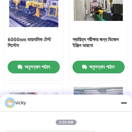
কারখানা ভ্রমণ
গুণগত মান নিয়ন্ত্রণ
6000nm ডায়নামিক টেস্ট
স্থায়িত্ব পরীক্ষার জন্য ডিজেল
সিস্টেম
ইঞ্জিন ডায়নো
যোগাযোগ করুন
অনুসন্ধান পাঠান
অনুসন্ধান পাঠান
খবর
মামলা
vicky
টর্ক ডায়নামিটার
2:24 AM
হাই স্পিড ডায়নামিটার