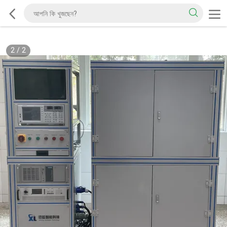
2
/
2