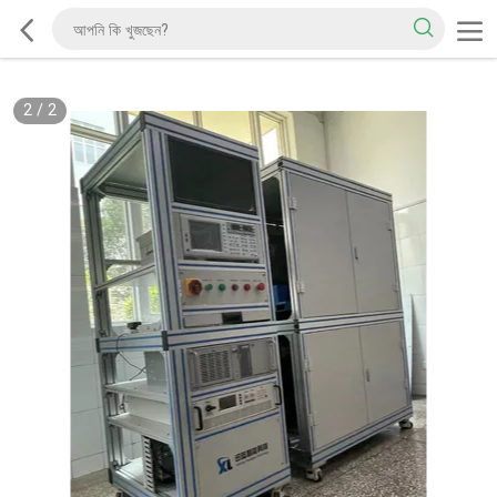
2
/
2