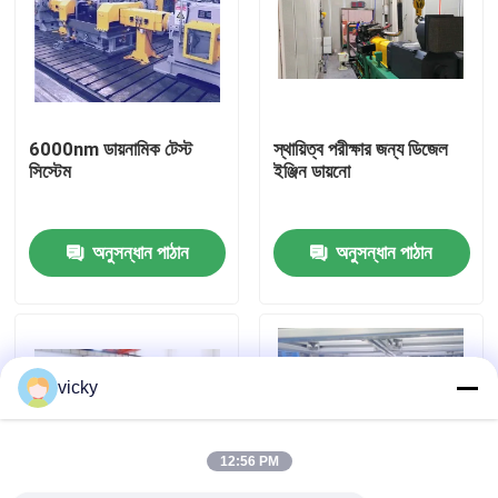
কারখানা ভ্রমণ
গুণগত মান নিয়ন্ত্রণ
6000nm ডায়নামিক টেস্ট
স্থায়িত্ব পরীক্ষার জন্য ডিজেল
সিস্টেম
ইঞ্জিন ডায়নো
যোগাযোগ করুন
অনুসন্ধান পাঠান
অনুসন্ধান পাঠান
খবর
মামলা
vicky
টর্ক ডায়নামিটার
12:56 PM
হাই স্পিড ডায়নামিটার