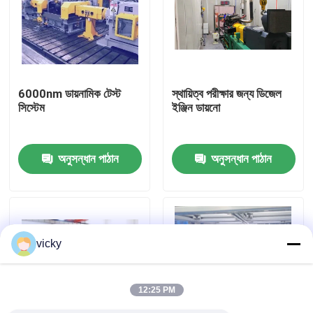
কারখানা ভ্রমণ
গুণগত মান নিয়ন্ত্রণ
6000nm ডায়নামিক টেস্ট
স্থায়িত্ব পরীক্ষার জন্য ডিজেল
সিস্টেম
ইঞ্জিন ডায়নো
যোগাযোগ করুন
অনুসন্ধান পাঠান
অনুসন্ধান পাঠান
খবর
মামলা
vicky
টর্ক ডায়নামিটার
12:25 PM
হাই স্পিড ডায়নামিটার