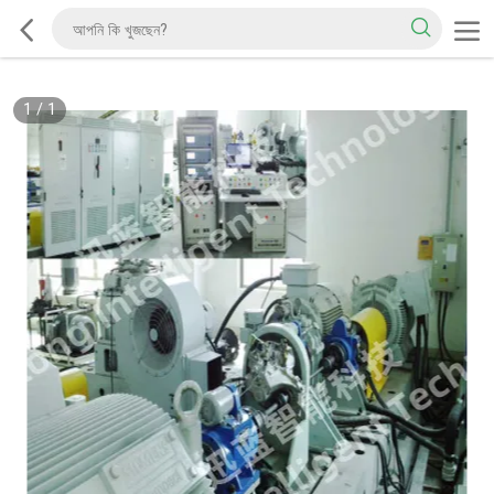
1
/
1