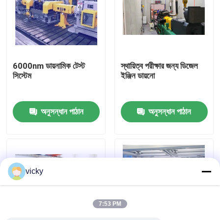
কারখানা ভ্রমণ
গুণগত মান নিয়ন্ত্রণ
6000nm ডায়নামিক টেস্ট
স্থায়িত্ব পরীক্ষার জন্য ডিজেল
সিস্টেম
ইঞ্জিন ডায়নো
যোগাযোগ করুন
অনুসন্ধান পাঠান
অনুসন্ধান পাঠান
খবর
মামলা
vicky
টর্ক ডায়নামিটার
7:53 PM
হাই স্পিড ডায়নামিটার