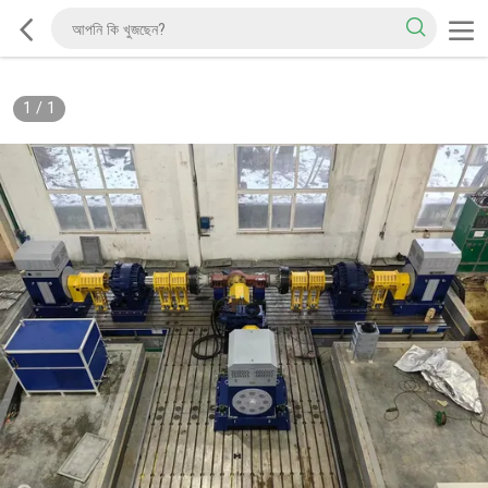
1
/
1