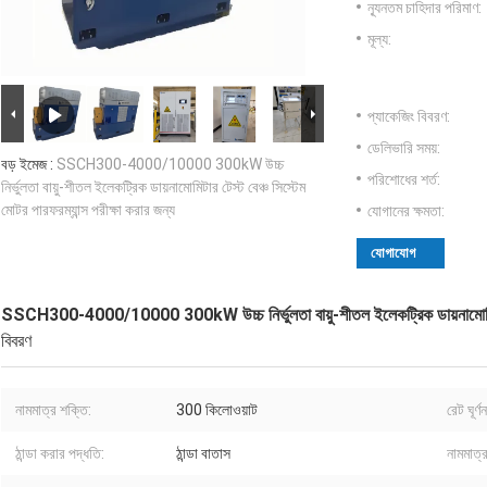
ন্যূনতম চাহিদার পরিমাণ:
মূল্য:
প্যাকেজিং বিবরণ:
ডেলিভারি সময়:
বড় ইমেজ :
SSCH300-4000/10000 300kW উচ্চ
পরিশোধের শর্ত:
নির্ভুলতা বায়ু-শীতল ইলেকট্রিক ডায়নামোমিটার টেস্ট বেঞ্চ সিস্টেম
মোটর পারফরম্যান্স পরীক্ষা করার জন্য
যোগানের ক্ষমতা:
যোগাযোগ
SSCH300-4000/10000 300kW উচ্চ নির্ভুলতা বায়ু-শীতল ইলেকট্রিক ডায়নামোমিটার টেস
বিবরণ
নামমাত্র শক্তি:
300 কিলোওয়াট
রেট ঘূর্
ঠান্ডা করার পদ্ধতি:
ঠান্ডা বাতাস
নামমাত্র