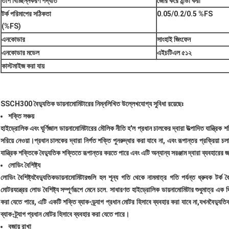
তাপ বিচ্ছিন্নকরণ পদ্ধতি
জোর করে ঠান্ডা করা
টর্ক পরিমাপের সঠিকতা
0.05/0.2/0.5 %FS
(%FS)
এনকোডার
সাংহাই জিংফেন
এনকোডার মডেল
এইচটিএল ৫১২
কাস্টমাইজ করা যায়
SSCH300 বৈদ্যুতিক ডায়নামোমিটারের নিম্নলিখিত উল্লেখযোগ্য সুবিধা রয়েছেঃ
শক্তি সঞ্চয়
হাইড্রোলিক এবং ঘূর্ণিজাল ডায়নামোমিটারের মৌলিক নীতি হ'ল প্রধান চালকের দ্বারা উত্পাদিত যান্ত্রি
সরিয়ে নেওয়া।প্রধান চালকের দ্বারা নির্গত শক্তি পুনরুদ্ধার করা যাবে না, এবং রূপান্তর প্রক্রিয়া 
যান্ত্রিক শক্তিকে বৈদ্যুতিক শক্তিতে রূপান্তর করতে পারে এবং এটি অন্যান্য সরঞ্জাম দ্বারা ব্যবহারের
লোডিং বৈশিষ্ট্য
লোডিং বৈশিষ্ট্য
বৈদ্যুতিক
ডায়নামোমিটারগুলি হল শূন্য গতি থেকে নামমাত্র গতি পর্যন্ত ধ্রুবক টর্ক বৈশ
মোটরযন্ত্রের লোড বৈশিষ্ট্য সম্পূর্ণরূপে মেনে চলে. সাধারণত হাইড্রোলিক ডায়নামোমিটার শুধুমাত্র এ
করা যেতে পারে, এটি একটি শক্তি ব্যাক-ড্র্যাগ প্রধান মোটর হিসাবে ব্যবহার করা যাবে না,যখন
বৈদ্যুতি
ব্যাক-ট্র্যাগ প্রধান মোটর হিসাবে ব্যবহার করা যেতে পারে।
বজায় রাখা