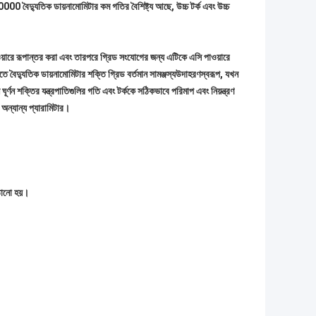
ৈদ্যুতিক ডায়নামোমিটার কম গতির বৈশিষ্ট্য আছে, উচ্চ টর্ক এবং উচ্চ
ওয়ারে রূপান্তর করা এবং তারপরে গ্রিড সংযোগের জন্য এটিকে এসি পাওয়ারে
করতে বৈদ্যুতিক ডায়নামোমিটার শক্তি গ্রিড বর্তমান সামঞ্জস্যউদাহরণস্বরূপ, যখন
 ঘূর্ণন শক্তির যন্ত্রপাতিগুলির গতি এবং টর্ককে সঠিকভাবে পরিমাপ এবং নিয়ন্ত্রণ
 অন্যান্য
প্যারামিটার।
ঠানো হয়।