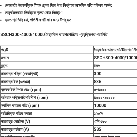
মেগনেটো ইলেকট্রিক স্পিড সেন্সর দিয়ে উচ্চ নির্ভুলতা তাত্ক্ষণিক গতি পরিমাপ অর্জন;
বৈদ্যুতিনভাবে নিয়ন্ত্রিত দ্রুত লোড নিয়ন্ত্রণ
দ্রুত প্রতিক্রিয়া, গতিশীল পরীক্ষার জন্য উপযুক্ত
SSCH300-4000/10000 বৈদ্যুতিক ডায়নামোমিটার প্রযুক্তিগত পরামিতি
পয়েন্ট
বৈদ্যুতিক ডায়নামোমিটার পরামি
মডেল
SSCH300-4000/1000
ব্র্যান্ড
সিলং
নামমাত্র শক্তি (কেডব্লিউ)
300
নামমাত্র টর্ক (এনএম)
836
ধ্রুবক টর্ক স্পিড রেঞ্জ (rpm)
০-৪০০০
অবিরাম শক্তি
গতি
পরিসীমা (rpm)
৪০০০-১০০০০
সর্বাধিক কাজের গতি (rpm)
10000
অতিরিক্ত গতির ক্ষমতা
১২০%
নামমাত্র ভোল্টেজ (V)
এসি ৩৮০
নামমাত্র বর্তমান (A)
585