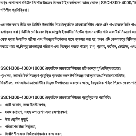
তথ্য যোগাযোগ মডিউল সিস্টেম উচ্চতর রিয়েল টাইম কর্মক্ষমতা আছে তোলে।SSCH300-4000/10000 ব
গতিশীল প্রতিক্রিয়া।
এর কাজ করার নীতি হল ডিটিসি ইনভার্টার দিয়ে বৈদ্যুতিক ডায়নামোমিটার থেকে এসি পাওয়ারকে ডিসি পা
রূপান্তর করা।ডিটিসি ভেরিয়েবল ফ্রিকোয়েন্সি ইনভার্টার সিস্টেম প্রধান মোটর গতি এবং টর্ক নিয়ন্ত্রণ 
সেলং দ্বারা উত্পাদিত পরীক্ষা এবং নিয়ন্ত্রণ সিস্টেমের সাথে ব্যবহার করা হয়, তখন এটি কেবলমাত্র বিভিন্ন
করতে পারে না,কিন্তু তাপমাত্রা পরিমাপ এবং নিয়ন্ত্রণ করতে পারেন, চাপ, প্রবাহ, বর্তমান, ভোল্টেজ, এবং
SSCH300-4000/10000 বৈদ্যুতিক ডায়নামোমিটারের দুটি গুরুত্বপূর্ণ বৈশিষ্ট্য রয়েছেঃ
প্রথমত, সরাসরি টর্ক নিয়ন্ত্রণ প্রযুক্তি ব্যবহার করুন টর্ক নিয়ন্ত্রণ বাস্তবায়ন
এসি
ডায়নামোমিটার;
দ্বিতীয়ত, যখন
এসি
ডায়নামোমিটার বিদ্যুৎ উৎপাদনের অবস্থায় আছে, বৈদ্যুতিক শক্তি গ্রিডে ফেরত পা
SSCH300-4000/10000 বৈদ্যুতিক ডায়নামোমিটারের প্রযুক্তিগত পরামিতিঃ
ছোট আকার, সহজ ইনস্টলেশন;
সহজ কাঠামো, সহজ অপারেশন এবং রক্ষণাবেক্ষণ;
উচ্চ ব্রেকিং মুহূর্ত;
পরিমাপের উচ্চ নির্ভুলতা;
স্থিতিশীল এবং নির্ভরযোগ্যভাবে কাজ করুন;