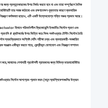
ক্ষণের জন্য প্রস্তুতকারকের উপর নির্ভর করতে হবে না এবং তারা সম্পূর্ণরূপে দৈনিক
মোমিটারটি তার সহজ কাঠামো এবং রক্ষণাবেক্ষণ-মুক্ততার কারণে ব্যবসায়িক
নিয়ন্ত্রণ কর্মক্ষমতা ছাড়াও, এটি একটি উল্লেখযোগ্য শক্তি সঞ্চয় প্রভাব আছে।
ের actuator হিসাবে পরিবর্তনশীল ফ্রিকোয়েন্সি ইনভার্টার সিস্টেম গ্রহণ এবং
েম গ্রহণসি # প্ল্যাটফর্মের উপর ভিত্তি করে সিলং সফটওয়্যার টেস্টিং সিস্টেম তৈরি
ম স্বয়ংক্রিয়ভাবে সংশ্লিষ্ট সেটিং পরীক্ষা চক্র এবং ব্যবহারকারী-সংজ্ঞায়িত
য়ক সরঞ্জাম একীভূত করতে পারে, কেন্দ্রীভূত যোগাযোগ এবং নিয়ন্ত্রণ সম্পাদন
গ্রহণ করে,আমাদের পেশাদারী প্রকৌশলী গ্রাহকদের জন্য বিভিন্ন ডায়নামোমিটার
টওয়্যার সিস্টেম আপগ্রেড প্রদান করব (নতুন অ্যাপ্লিকেশনগুলির উন্নয়ন