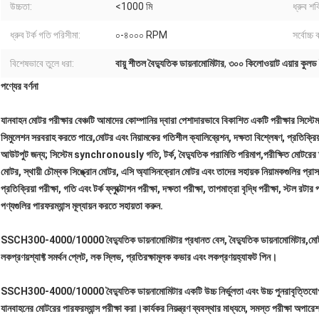
উচ্চতা:
<1000 মি
ধ্রুব শক
ধ্রুব টর্ক গতি পরিসীমা:
০-৪০০০ RPM
সর্বোচ্চ
বিশেষভাবে তুলে ধরা:
বায়ু শীতল বৈদ্যুতিক ডায়নামোমিটার
,
৩০০ কিলোওয়াট এয়ার কুলড 
পণ্যের বর্ণনা
যানবাহন মোটর পরীক্ষার বেঞ্চটি আমাদের কোম্পানির দ্বারা পেশাদারভাবে বিকাশিত একটি পরীক্ষার সিস্টেম
সিমুলেশন সরবরাহ করতে পারে,মোটর এবং নিয়ামকের গতিশীল ক্যালিব্রেশন, দক্ষতা বিশ্লেষণ, প্রতিক্রিয়াশ
আউটপুট জন্য; সিস্টেম synchronously গতি, টর্ক, বৈদ্যুতিক পরামিতি পরিমাপ,পরীক্ষিত মোটরের তাপ
মোটর, স্থায়ী চৌম্বক সিঙ্ক্রোন মোটর, এসি অ্যাসিনক্রোন মোটর এবং তাদের সহায়ক নিয়ামকগুলির প্রাস
প্রতিক্রিয়া পরীক্ষা, গতি এবং টর্ক ফ্লুক্টোশন পরীক্ষা, দক্ষতা পরীক্ষা, তাপমাত্রা বৃদ্ধি পরীক্ষা, স্টল রটা
পণ্যগুলির পারফরম্যান্স মূল্যায়ন করতে সহায়তা করুন.
SSCH300-4000/10000 বৈদ্যুতিক ডায়নামোমিটার প্রধানত বেস, বৈদ্যুতিক ডায়নামোমিটার,
মোট
লক
প্রণয়
শ্যাফ্ট সমর্থন প্লেট, লক স্লিভ, প্রতিরক্ষামূলক কভার এবং লক
প্রণয়
হ্যাফট পিন।
SSCH300-4000/10000 বৈদ্যুতিক ডায়নামোমিটার একটি উচ্চ নির্ভুলতা এবং উচ্চ পুনরাবৃত্তিযোগ্যত
যানবাহনের মোটরের পারফরম্যান্স পরীক্ষা করা।কার্যকর নিয়ন্ত্রণ ব্যবস্থার মাধ্যমে, সমস্ত পরীক্ষা অপারেশ