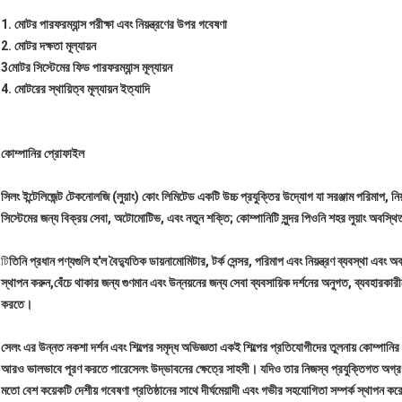
1. মোটর পারফরম্যান্স পরীক্ষা এবং নিয়ন্ত্রণের উপর গবেষণা
2. মোটর দক্ষতা মূল্যায়ন
3মোটর সিস্টেমের ফিড পারফরম্যান্স মূল্যায়ন
4. মোটরের স্থায়িত্ব মূল্যায়ন ইত্যাদি
কোম্পানির প্রোফাইল
সিলং ইন্টেলিজেন্ট টেকনোলজি (লুয়াং) কোং লিমিটেড একটি উচ্চ প্রযুক্তির উদ্যোগ যা সরঞ্জাম পরিমাপ, নিয়ন্
সিস্টেমের জন্য বিক্রয় সেবা, অটোমোটিভ, এবং নতুন শক্তি; কোম্পানিটি সুন্দর পিওনি শহর লুয়াং অবস্থ
টি
তিনি প্রধান পণ্যগুলি হ'ল বৈদ্যুতিক ডায়নামোমিটার, টর্ক সেন্সর, পরিমাপ এবং নিয়ন্ত্রণ ব্যবস্থা এবং অবস
স্থাপন করুন,বেঁচে থাকার জন্য গুণমান এবং উন্নয়নের জন্য সেবা ব্যবসায়িক দর্শনের অনুগত, ব্যবহারকারীদের
করতে।
সেলং এর উন্নত নকশা দর্শন এবং শিল্পের সমৃদ্ধ অভিজ্ঞতা একই শিল্পের প্রতিযোগীদের তুলনায় কোম্পানির 
আরও ভালভাবে পূরণ করতে পারেসেলং উদ্ভাবনের ক্ষেত্রে সাহসী। যদিও তার নিজস্ব প্রযুক্তিগত অগ্রগতি এব
মতো বেশ কয়েকটি দেশীয় গবেষণা প্রতিষ্ঠানের সাথে দীর্ঘমেয়াদী এবং গভীর সহযোগিতা সম্পর্ক স্থ