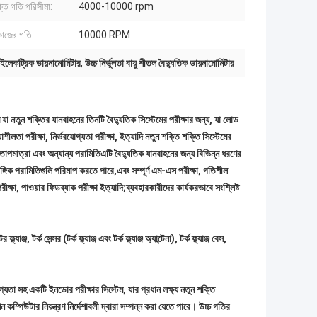
্তি গতি পরিসীমা:
4000-10000 rpm
 কাজের গতি:
10000 RPM
ইলেকট্রিক ডায়নামোমিটার
,
উচ্চ নির্ভুলতা বায়ু শীতল বৈদ্যুতিক ডায়নামোমিটার
 যা নতুন শক্তির যানবাহনের তিনটি বৈদ্যুতিক সিস্টেমের পরীক্ষার জন্য, যা লোড
ীলতা পরীক্ষা, নির্ভরযোগ্যতা পরীক্ষা, ইত্যাদি নতুন শক্তি শক্তি সিস্টেমের
মাত্রা এবং অন্যান্য পরামিতিএটি বৈদ্যুতিক যানবাহনের জন্য বিভিন্ন ধরণের
ঙ্গিক পরামিতিগুলি পরিমাপ করতে পারে,এবং সম্পূর্ণ এম-এস পরীক্ষা, গতিশীল
র পরীক্ষা, পাওয়ার ফিডব্যাক পরীক্ষা ইত্যাদি;ব্যবহারকারীদের কার্যকরভাবে সংশ্লিষ্ট
র ফ্ল্যাঞ্জ
, টর্ক সেন্সর (টর্ক ফ্ল্যাঞ্জ এবং টর্ক ফ্ল্যাঞ্জ অ্যান্টেনা), টর্ক ফ্ল্যাঞ্জ বেস,
া সহ একটি ইনডোর পরীক্ষার সিস্টেম, যার প্রধান লক্ষ্য নতুন শক্তি
ন কম্পিউটার নিয়ন্ত্রণ নির্দেশাবলী দ্বারা সম্পন্ন করা যেতে পারে। উচ্চ গতির