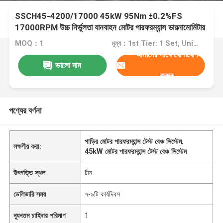
SSCH45-4200/17000 45kW 95Nm ±0.2%FS
17000RPM উচ্চ নির্ভুলতা যানবাহন মোটর পারফরম্যান্স ডায়নামোমিটার
টেস্ট বেঞ্চ সিস্টেম
MOQ：1
মূল্য：1st Tier: 1 Set, Unit Price USD 3.00 2nd Tier: 2-5 Sets, Unit Price USD 2.00 3rd Tier: Over 5 Sets, Unit Price USD 1.00
আমাদের সাথে যোগাযোগ
ভালো দাম
করুন
পণ্যের বর্ণনা
গাড়ির মোটর পারফরম্যান্স টেস্ট বেঞ্চ সিস্টেম
,
লক্ষণীয় করা:
45kW মোটর পারফরম্যান্স টেস্ট বেঞ্চ সিস্টেম
উৎপত্তি স্থল
চীন
ডেলিভারি সময়
৭-৯টি কার্যদিবস
ন্যূনতম চাহিদার পরিমাণ
1