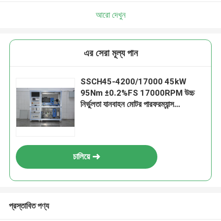
আরো দেখুন
এর সেরা মূল্য পান
SSCH45-4200/17000 45kW
95Nm ±0.2%FS 17000RPM উচ্চ
নির্ভুলতা যানবাহন মোটর পারফরম্যান্স
ডায়নামোমিটার টেস্ট বেঞ্চ সিস্টেম
চালিয়ে
প্রস্তাবিত পণ্য