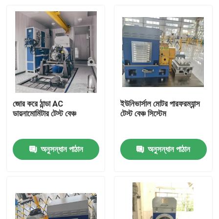
জোর করে ঠান্ডা AC
ইউনিভার্সাল মোটর পারফরম্যান্স
ডায়নামোমিটার টেস্ট বেঞ্চ
টেস্ট বেঞ্চ সিস্টেম
অনুসন্ধান পাঠান
অনুসন্ধান পাঠান
বাড়ি
পণ্য
আমাদের সম্বন্ধে