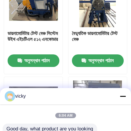
কারখানা ভ্রমণ
ডায়নামোমিটার টেস্ট বেঞ্চ সিস্টেম
বৈদ্যুতিক ডায়নামোমিটার টেস্ট
গুণগত মান নিয়ন্ত্রণ
উইথ এইচটিএল ৫১২ এনকোডার
বেঞ্চ
যোগাযোগ করুন
অনুসন্ধান পাঠান
অনুসন্ধান পাঠান
খবর
মামলা
vicky
টর্ক ডায়নামিটার
6:04 AM
হাই স্পিড ডায়নামিটার
Good day, what product are you looking 