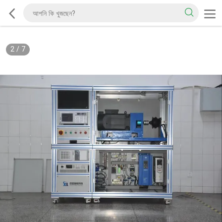
2
/
7