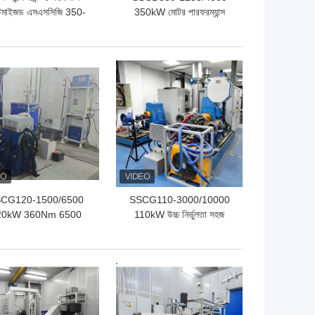
্টমাইজড এসএসসিজি 350-
350kW মোটর পারফরম্যান্স
00/7500 350Kw মোটর
বৈদ্যুতিক ডায়নামোমিটার বেঞ্চ
ফরম্যান্স ডাইনো টেস্ট বেঞ্চ
সিস্টেম
ো দাম
ভালো দাম
CG120-1500/6500
SSCG110-3000/10000
20kW 360Nm 6500
110kW উচ্চ নির্ভুলতা সহজ
 খরচ কার্যকর বায়ু শীতল
রক্ষণাবেক্ষণ ইঞ্জিন পারফরম্যান্স
পেট্রল ইঞ্জিন টেস্ট বেঞ্চ
পরীক্ষা করার জন্য বৈদ্যুতিক
ডায়নামোমিটার টেস্ট বেঞ্চ সিস্টেম
ো দাম
ভালো দাম