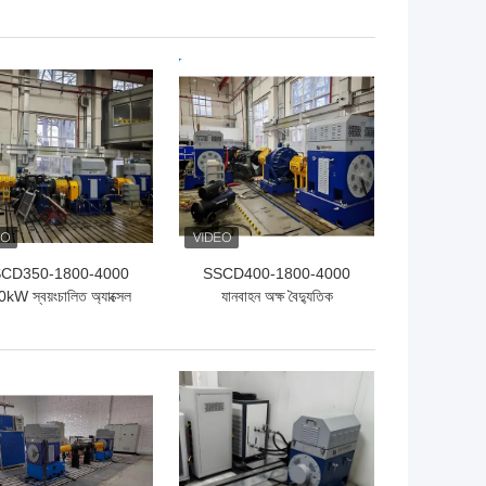
নামোমিটার গাড়ির উচ্চ গতির
3000/10000 30Kw মোটর
মোটরের জন্য ব্যবহৃত
পারফরম্যান্স ডাইনো টেস্ট বেড
ো দাম
ভালো দাম
CD350-1800-4000
SSCD400-1800-4000
kW স্বয়ংচালিত অ্যাক্সেল
যানবাহন অক্ষ বৈদ্যুতিক
্রান্সমিশন পরীক্ষার বৈদ্যুতিক
ডায়নামোমিটার টেস্ট বেঞ্চ সিস্টেম
য়নামোমিটার বেঞ্চ সিস্টেম
ো দাম
ভালো দাম