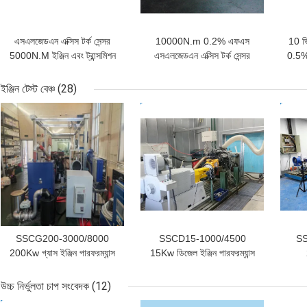
এসএলজেডএন এক্সিস টর্ক সেন্সর
10000N.m 0.2% এফএস
10 ভ
5000N.M ইঞ্জিন এবং ট্রান্সমিশন
এসএলজেডএন এক্সিস টর্ক সেন্সর
0.5% 
পরীক্ষার জন্য 0.5% FS S
মোটর ইঞ্জিন গিয়ারবক্স পরীক্ষার জন্য
ইঞ্জিন টেস্ট বেঞ্চ
(28)
ভালো দাম
ভালো দাম
ভাল
SSCG200-3000/8000
SSCD15-1000/4500
SS
200Kw গ্যাস ইঞ্জিন পারফরম্যান্স
15Kw ডিজেল ইঞ্জিন পারফরম্যান্স
ডাইনো টেস্ট বেঞ্চ
ডায়নামোমিটার টেস্ট বেঞ্চ
উচ্চ নির্ভুলতা চাপ সংবেদক
(12)