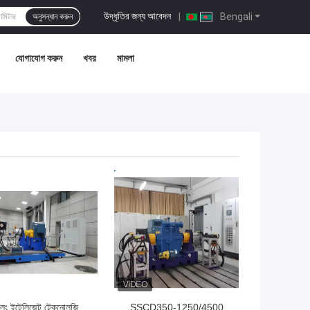
উদ্ধৃতির জন্য আবেদন
|
Bengali
অনুসন্ধান করুন
যোগাযোগ করুন
খবর
মামলা
ো দাম
ভালো দাম
লং ইন্টেলিজেন্ট টেকনোলজি
SSCD350-1250/4500