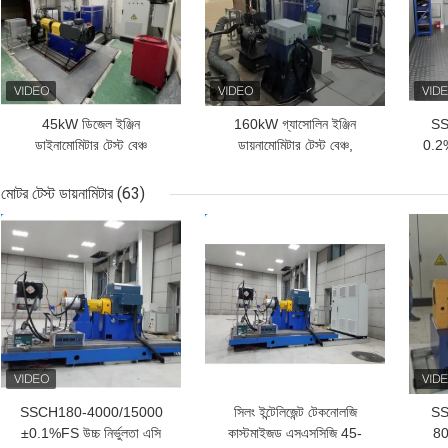
45kW ডিজেল ইঞ্জিন
160kW গ্যাসোলিন ইঞ্জিন
SS
ডাইনামোমিটার টেস্ট বেঞ্চ
ডায়নামোমিটার টেস্ট বেঞ্চ,
0.2%F
3600RPM 0.05%FS
9000RPM সর্বোচ্চ গতি সহ
পে
নির্ভুলতা
বৈদ্যু
মোটর টেস্ট ডায়নামিটার
(63)
ভালো দাম
ভালো দাম
ভাল
SSCH180-4000/15000
সিলং ইন্টেলিজেন্ট টেকনোলজি
SS
±0.1%FS উচ্চ নির্ভুলতা এসি
কাস্টমাইজড এসএসসিজি 45-
80