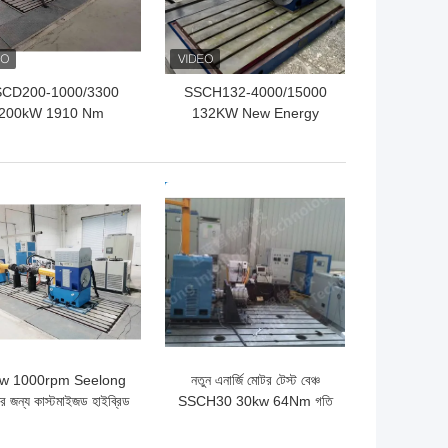
CD200-1000/3300
SSCH132-4000/15000
200kW 1910 Nm
132KW New Energy
2%FS উচ্চ নির্ভুলতা উচ্চ
Motor Dynamometer
রযোগ্যতা অক্ষের পারফরম্যান্স
Test Bench System
ীক্ষা করার জন্য বৈদ্যুতিক
ো দাম
ভালো দাম
নামোমিটার টেস্ট বেঞ্চ সিস্টেম
w 1000rpm Seelong
নতুন এনার্জি মোটর টেস্ট বেঞ্চ
নের জন্য কাস্টমাইজড হাইব্রিড
SSCH30 30kw 64Nm গতি
ায়নামোমিটার টেস্ট বেঞ্চ
পরিমাপ