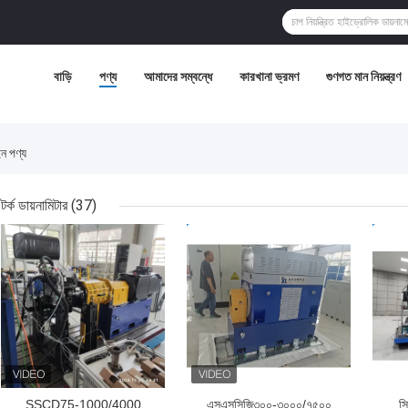
বাড়ি
পণ্য
আমাদের সম্বন্ধে
কারখানা ভ্রমণ
গুণগত মান নিয়ন্ত্রণ
 পণ্য
টর্ক ডায়নামিটার
(37)
ভালো দাম
ভালো দাম
ভাল
SSCD75-1000/4000
এসএসসিজি৩০০-৩০০০/৭৫০০
সি