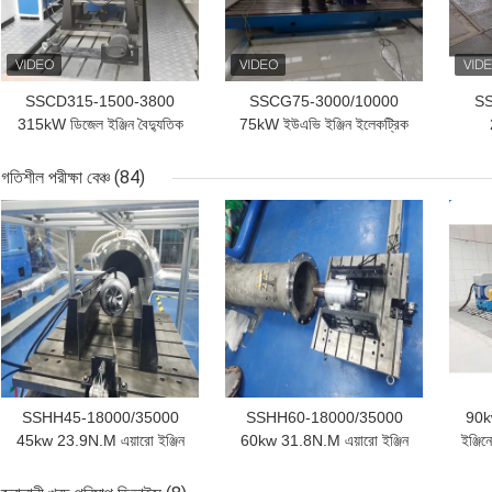
SSCD315-1500-3800
SSCG75-3000/10000
SS
315kW ডিজেল ইঞ্জিন বৈদ্যুতিক
75kW ইউএভি ইঞ্জিন ইলেকট্রিক
ডাইনামোমিটার পরীক্ষা বেঞ্চ সিস্টেম
ডায়নামোমিটার টেস্ট বেঞ্চ
±0.
নির্ভ
গতিশীল পরীক্ষা বেঞ্চ
(84)
পর
ভালো দাম
ভালো দাম
ভাল
ডায়
SSHH45-18000/35000
SSHH60-18000/35000
90k
45kw 23.9N.M এয়ারো ইঞ্জিন
60kw 31.8N.M এয়ারো ইঞ্জিন
ইঞ্জি
টেস্ট বেঞ্চ টার্বোজেট ইঞ্জিন
টেস্ট বেঞ্চ টুরোজেক্ট ইঞ্জিন
ড